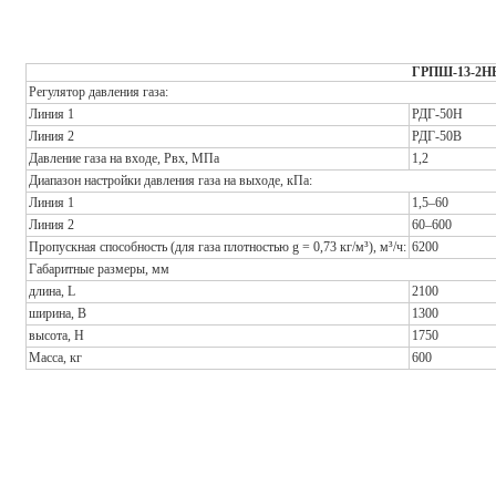
ГРПШ-13-2Н
Регулятор давления газа:
Линия 1
РДГ-50Н
Линия 2
РДГ-50В
Давление газа на входе, Р
вх
, МПа
1,2
Диапазон настройки давления газа на выходе, кПа:
Линия 1
1,5–60
Линия 2
60–600
Пропускная способность (для газа плотностью g = 0,73 кг/м³), м³/ч:
6200
Габаритные размеры, мм
длина, L
2100
ширина, B
1300
высота, H
1750
Масса, кг
600