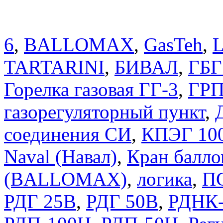
6
,
BALLOMAX
,
GasTeh
,
TARTARINI
,
БИВАЛ
,
ГБГ
Горелка газовая ГГ-3
,
ГРП
газорегуляторный пункт
,
соединения СИ
,
КПЭГ 10
Naval (Навал)
,
Кран балло
(BALLOMAX)
,
логика
,
П
РДГ 25В
,
РДГ 50В
,
РДНК-