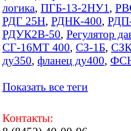
логика
,
ПГБ-13-2НУ1
,
РВ
РДГ 25Н
,
РДНК-400
,
РДП
РДУК2В-50
,
Регулятор д
СГ-16МТ 400
,
СЗ-1Б
,
СЗ
ду350
,
фланец ду400
,
ФСН
Показать все теги
Контакты: