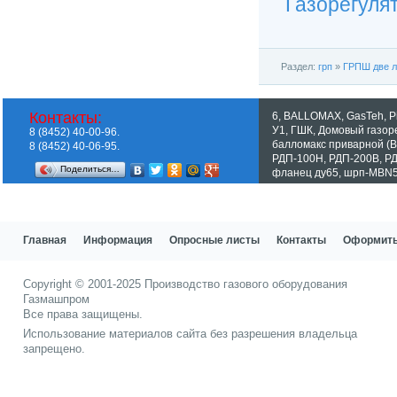
Газорегуля
Раздел:
грп
»
ГРПШ две л
Контакты:
6
,
BALLOMAX
,
GasTeh
,
P
У1
,
ГШК
,
Домовый газор
8 (8452) 40-00-96.
балломакс приварной 
8 (8452) 40-06-95.
РДП-100Н
,
РДП-200В
,
Р
Поделиться…
фланец ду65
,
шрп-MBN5
Показать все теги
Главная
Информация
Опросные листы
Контакты
Оформить
Copyright © 2001-2025
Производство газового оборудования
Газмашпром
Все права защищены.
Использование материалов сайта без разрешения владельца
запрещено.