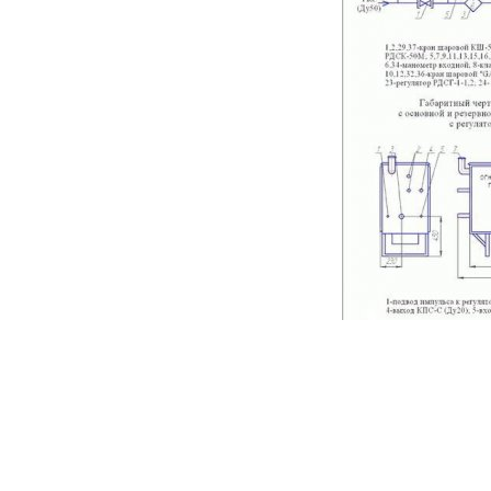
БМ-2У1