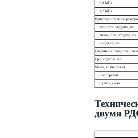
0,9 МПа
1,2 МПа
Присоединительные размеры
входного патрубка, мм
выходного патрубка, мм
импульса, мм
Соединение входного и вых
Срок службы, лет
Масса, кг (не более)
с обогревом
с узлом учета
Техниче
двумя РД