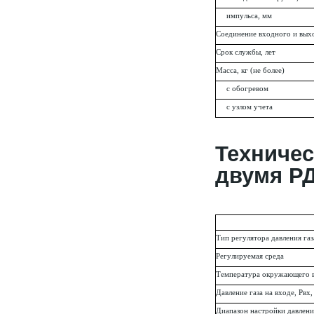
импульса, мм
Соединение входного и вых
Срок службы, лет
Масса, кг (не более)
с обогревом
с узлом учета
Техниче
двумя Р
Тип регулятора давления газ
Регулируемая среда
Температура окружающего в
Давление газа на входе, Рвх
Диапазон настройки давления