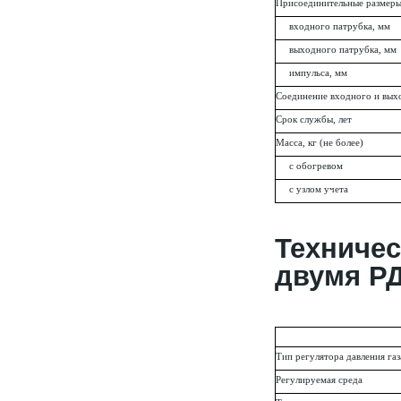
Присоединительные размеры
входного патрубка, мм
выходного патрубка, мм
импульса, мм
Соединение входного и вых
Срок службы, лет
Масса, кг (не более)
с обогревом
с узлом учета
Техниче
двумя Р
Тип регулятора давления газ
Регулируемая среда