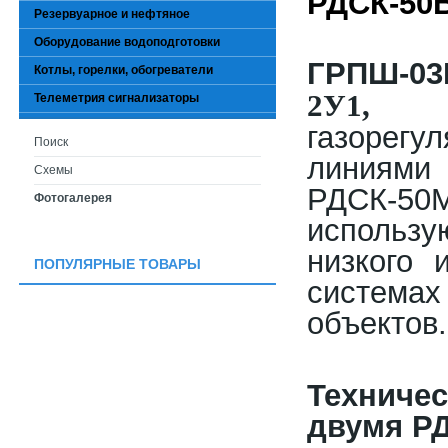
РДСК-50
Резервуарное и нефтяное
Оборудование водоподготовки
ГРПШ-03
Котлы, горелки, обогреватели
2У1
Телеметрия сигнализаторы
газорегу
Поиск
линиями
Схемы
РДСК-50М
Фотогалерея
использ
низкого 
ПОПУЛЯРНЫЕ ТОВАРЫ
системах
объектов.
Техниче
двумя Р