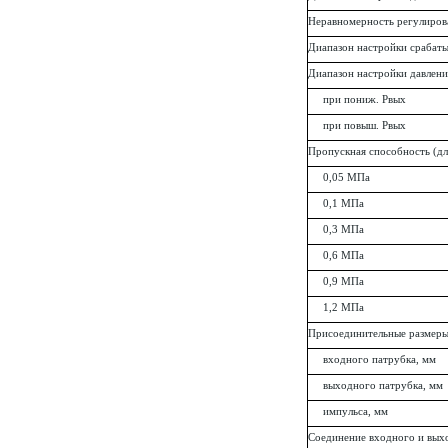
Неравномерность регулиров
Диапазон настройки срабаты
Диапазон настройки давлени
при пониж. Рвых
при повыш. Рвых
Пропускная способность (для
0,05 МПа
0,1 МПа
0,3 МПа
0,6 МПа
0,9 МПа
1,2 МПа
Присоединительные размеры
входного патрубка, мм
выходного патрубка, мм
импульса, мм
Соединение входного и вых