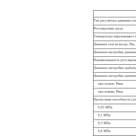
Тип регулятора давления газ
Регулируемая среда
Температура окружающего в
Давление газа на входе, Рвх
Диапазон настройки давления
Неравномерность регулиров
Диапазон настройки срабаты
Диапазон настройки давлени
при пониж. Рвых
при повыш. Рвых
Пропускная способность (для
0,05 МПа
0,1 МПа
0,3 МПа
0,6 МПа