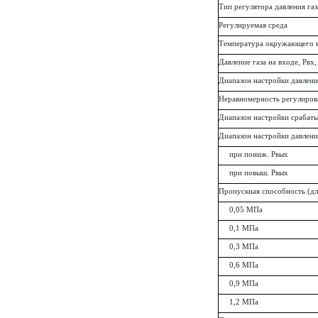
Тип регулятора давления газ
Регулируемая среда
Температура окружающего в
Давление газа на входе, Рвх
Диапазон настройки давления
Неравномерность регулиров
Диапазон настройки срабаты
Диапазон настройки давлени
при пониж. Рвых
при повыш. Рвых
Пропускная способность (для
0,05 МПа
0,1 МПа
0,3 МПа
0,6 МПа
0,9 МПа
1,2 МПа