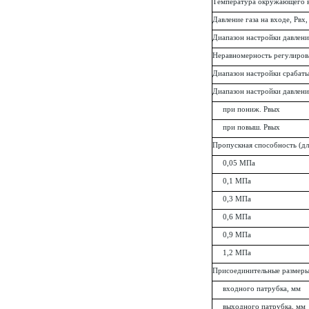
Температура окружающего в
Давление газа на входе, Рвх
Диапазон настройки давления
Неравномерность регулиров
Диапазон настройки срабаты
Диапазон настройки давлени
при пониж. Рвых
при повыш. Рвых
Пропускная способность (для
0,05 МПа
0,1 МПа
0,3 МПа
0,6 МПа
0,9 МПа
1,2 МПа
Присоединительные размеры
входного патрубка, мм
выходного патрубка, мм