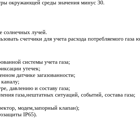
уры окружающей среды значения минус 30.
е солнечных лучей.
льзовать счетчики для учета расхода потребляемого газа
ованной системы учета газа;
фиксации утечек;
енном датчике загазованности;
 каналу;
е, давлению и составу газа;
ения газа,нештатных ситуаций, событий, состава газа;
ректор, модем,запорный клапан);
гозащиты IP65).