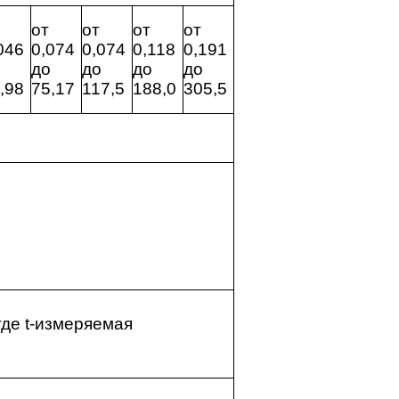
от
от
от
от
046
0,074
0,074
0,118
0,191
до
до
до
до
,98
75,17
117,5
188,0
305,5
 где t-измеряемая