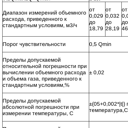
от
от
от
Диапазон измерений объемного
0,029
0,032
0,
расхода, приведенного к
до
до
до
стандартным условиям, м3/ч
18,79
28,19
46
Порог чувствительности
0,5 Qmin
Пределы допускаемой
относительной погрешности при
вычислении объемного расхода
± 0,02
и объема газа, приведенного к
стандартным условиям,%
Пределы допускаемой
±(05+0,002*|t|)
абсолютной погрешности при
температура,С
измерении температуры, С