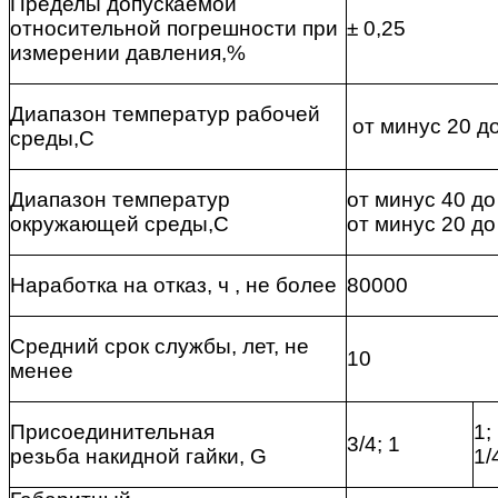
Пределы допускаемой
относительной погрешности при
± 0,25
измерении давления,%
Диапазон температур рабочей
от минус 20 д
среды,С
Диапазон температур
от минус 40 до
окружающей среды,С
от минус 20 до
Наработка на отказ, ч , не более
80000
Средний срок службы, лет, не
10
менее
Присоединительная
1;
3/4; 1
резьба накидной гайки, G
1/