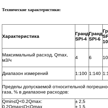
Технические характеристики:
Г
Гранд
Гранд
Характеристика
SP
SPI-4
SPI-6
10
Максимальный расход, Qmax,
4
6
10
м3/ч
Диапазон измерений
1:100
1:140
1:
Пределы допускаемой относительной погрешно
газа, % в диапазоне расходов:
Qmin≤Q<0.2Qmax:
± 2,5
0.2Qmax≤Q<Qmax
± 1,5