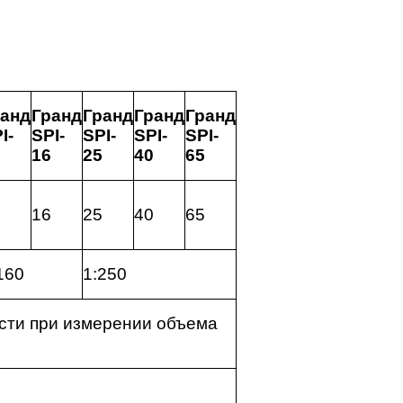
ранд
Гранд
Гранд
Гранд
Гранд
I-
SPI-
SPI-
SPI-
SPI-
16
25
40
65
16
25
40
65
160
1:250
сти при измерении объема