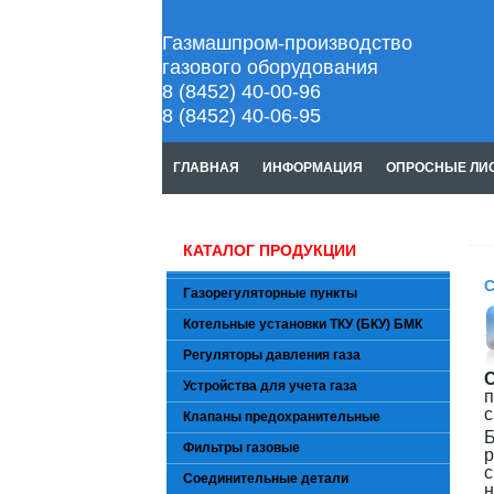
Газмашпром-производство
газового оборудования
8 (8452) 40-00-96
8 (8452) 40-06-95
ГЛАВНАЯ
ИНФОРМАЦИЯ
ОПРОСНЫЕ ЛИ
КАТАЛОГ ПРОДУКЦИИ
С
Газорегуляторные пункты
Котельные установки ТКУ (БКУ) БМК
Регуляторы давления газа
С
Устройства для учета газа
п
с
Клапаны предохранительные
Фильтры газовые
Соединительные детали
н