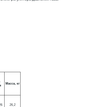
е
Масса, кг
м
26
26,2