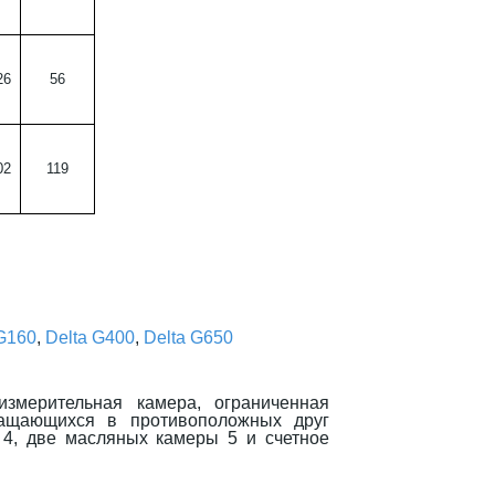
26
56
02
119
 G160
,
Delta G400
,
Delta G650
 измерительная камера, ограниченная
ащающихся в противоположных друг
с 4, две масляных камеры 5 и счетное