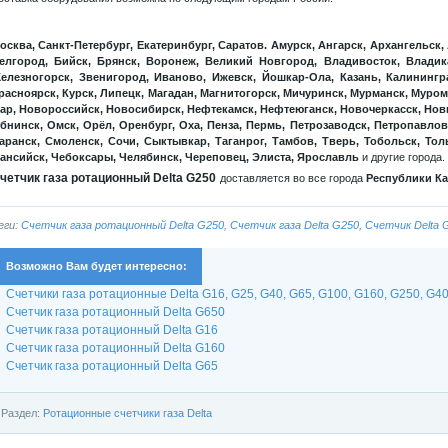
осква, Санкт-Петербург, Екатеринбург, Саратов. Амурск, Ангарск, Архангельск,
елгород, Бийск, Брянск, Воронеж, Великий Новгород, Владивосток, Владика
елезногорск, Звенигород, Иваново, Ижевск, Йошкар-Ола, Казань, Калинингра
расноярск, Курск, Липецк, Магадан, Магнитогорск, Мичуринск, Мурманск, Муро
ар, Новороссийск, Новосибирск, Нефтекамск, Нефтеюганск, Новочеркасск, Но
бнинск, Омск, Орёл, Оренбург, Оха, Пенза, Пермь, Петрозаводск, Петропавловс
аранск, Смоленск, Сочи, Сыктывкар, Таганрог, Тамбов, Тверь, Тобольск, Толь
ансийск, Чебоксары, Челябинск, Череповец, Элиста, Ярославль
и другие города.
четчик газа ротационный Delta G250
доставляется во все города
Республики Ка
еги:
Счетчик газа ротационный Delta G250
,
Счетчик газа Delta G250
,
Счетчик Delta 
Возможно Вам будет интересно:
Счетчики газа ротационные Delta G16, G25, G40, G65, G100, G160, G250, G400,
Счетчик газа ротационный Delta G650
Счетчик газа ротационный Delta G16
Счетчик газа ротационный Delta G160
Счетчик газа ротационный Delta G65
Раздел:
Ротационные счетчики газа Delta