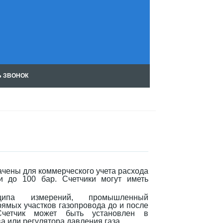
Ь ЗВОНОК
Чт
ен
ие
RS
S
чены для коммерческого учета расхода
и до 100 бар. Счетчики могут иметь
ципа измерений, промышленный
ямых участков газопровода до и после
Счетчик может быть установлен в
а или регулятора давления газа.