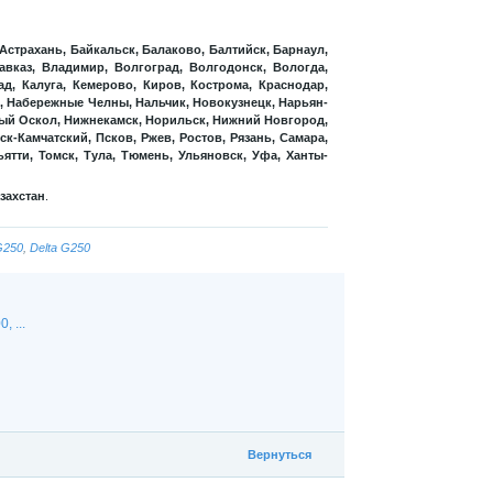
 Астрахань, Байкальск, Балаково, Балтийск, Барнаул,
вказ, Владимир, Волгоград, Волгодонск, Вологда,
д, Калуга, Кемерово, Киров, Кострома, Краснодар,
м, Набережные Челны, Нальчик, Новокузнецк, Нарьян-
вый Оскол, Нижнекамск, Норильск, Нижний Новгород,
к-Камчатский, Псков, Ржев, Ростов, Рязань, Самара,
ятти, Томск, Тула, Тюмень, Ульяновск, Уфа, Ханты-
захстан
.
G250
,
Delta G250
 ...
Вернуться