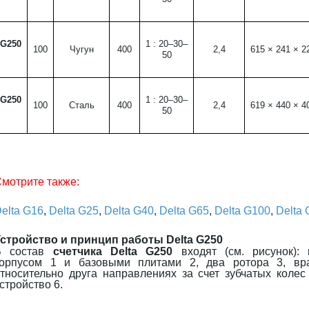
G250
1 : 20–30–
100
Чугун
400
2,4
615 × 241 × 2
50
G250
1 : 20–30–
100
Сталь
400
2,4
619 × 440 × 4
50
мотрите также:
elta G16
,
Delta G25
,
Delta G40
,
Delta G65
,
Delta G100
,
Delta
Устройство и принцип работы
Delta G250
В состав
счетчика Delta G250
входят (см. рисунок):
корпусом 1 и базовыми плитами 2, два ротора 3, вр
тносительно друга направлениях за счет зубчатых коле
стройство 6.