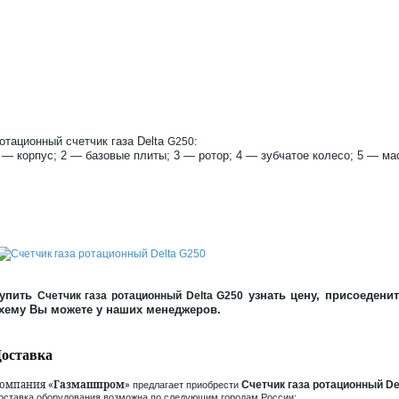
отационный счетчик газа Delta
G250:
 — корпус; 2 — базовые плиты; 3 — ротор; 4 — зубчатое колесо; 5 — ма
упить
узнать цену, присоеденит
Счетчик газа ротационный Delta G250
хему Вы можете у наших менеджеров.
оставка
омпания «
Газмашпром
»
Счетчик газа ротационный De
предлагает приобрести
оставка оборудования возможна по следующим городам России: