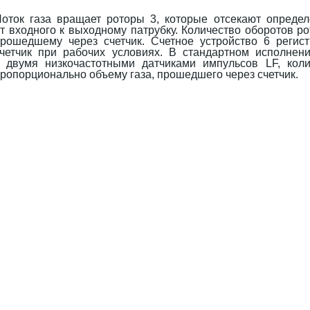
оток газа вращает роторы 3, которые отсекают опреде
т входного к выходному патрубку. Количество оборотов р
рошедшему через счетчик. Счетное устройство 6 регис
четчик при рабочих условиях. В стандартном исполнени
 двумя низкочастотными датчиками импульсов LF, кол
ропорционально объему газа, прошедшего через счетчик.