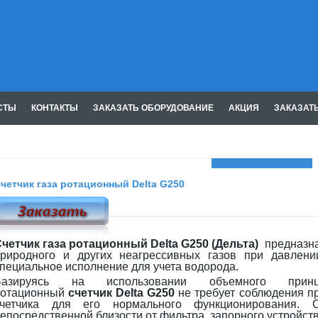
СТЫ
КОНТАКТЫ
ЗАКАЗАТЬ ОБОРУДОВАНИЕ
АКЦИЯ
ЗАКАЗАТ
Газмашпром
четчик газа ротационный Delta G250
четчик газа ротационный Delta G250
(Дельта)
предназна
риродного и других неагрессивных газов при давлени
пециальное исполнение для учета водорода.
Базируясь на использовании объемного прин
ротационный
счетчик
Delta G250
не требует соблюдения пр
счетчика для его нормального функционирования. 
епосредственной близости от фильтра, запорного устройств