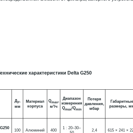
ехнические характеристики Delta G250
Диапазон
Потеря
Д
,
Q
,
Материал
Габаритны
У
max
измерения
давления,
корпуса
размеры, м
мм
м³/ч
Q
/Q
мбар
max
min
G250
1 : 20–30–
100
Алюминий
400
2,4
615 × 241 × 2
50