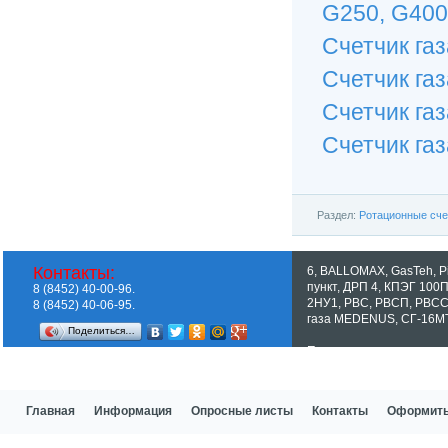
G250, G400, 
Счетчик га
Счетчик га
Счетчик га
Счетчик га
Раздел:
Ротационные счет
Контакты:
6
,
BALLOMAX
,
GasTeh
,
P
пункт
,
ДРП 4
,
КПЭГ 100
8 (8452) 40-00-96.
2НУ1
,
РВС
,
РВСП
,
РВС
8 (8452) 40-06-95.
газа MEDENUS
,
СГ-16М
Поделиться…
Показать все теги
Главная
Информация
Опросные листы
Контакты
Оформить