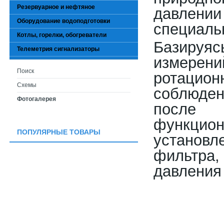
Резервуарное и нефтяное
давлени
Оборудование водоподготовки
специаль
Котлы, горелки, обогреватели
Базируяс
Телеметрия сигнализаторы
изме
Поиск
ротацио
Схемы
соблюден
Фотогалерея
после 
функци
ПОПУЛЯРНЫЕ ТОВАРЫ
установ
фильтра,
давления 