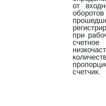
от входн
оборотов
прошедше
регистри
при рабо
счетное
низкоча
количе
пропорци
счетчик.