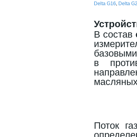
Delta G16
,
Delta G
Устройст
В состав
измерите
базовыми
в проти
направл
масляных 
Поток га
определ