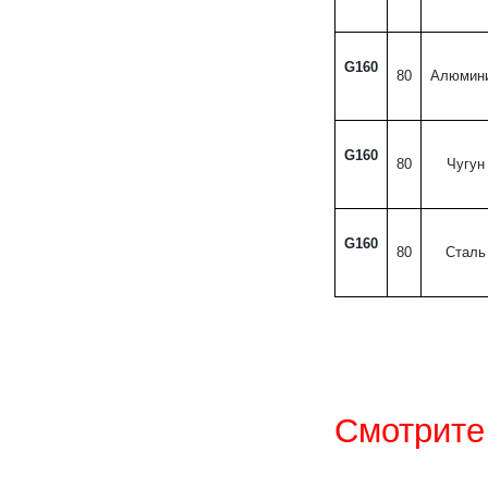
G160
80
Алюмин
G160
80
Чугун
G160
80
Сталь
Смотрите