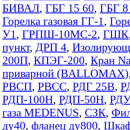
БИВАЛ
,
ГБГ 15 60
,
ГБГ 8
Горелка газовая ГГ-1
,
Горе
У1
,
ГРПШ-10МС-2
,
ГШК
пункт
,
ДРП 4
,
Изолирующ
200П
,
КПЭГ-200
,
Кран Na
приварной (BALLOMAX)
РВСП
,
РВСС
,
РДГ 25В
,
Р
РДП-100Н
,
РДП-50Н
,
РДУ
газа MEDENUS
,
СЗК
,
Фил
ду40
,
фланец ду800
,
Шкаф