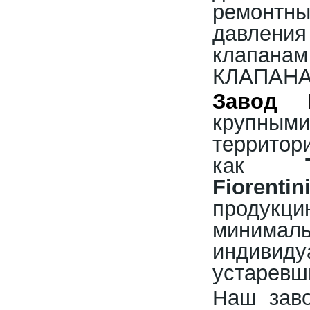
ремонтн
давления
клапан
КЛАПАНА
Завод 
крупным
террито
как
Fiorentin
продук
минима
индивид
устаревш
Наш заво