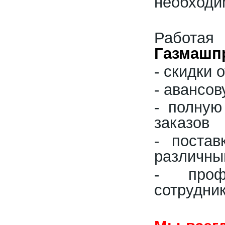
необходи
Работ
Газмашп
- скидки
- авансо
- полную
заказов
- постав
различны
- проф
сотрудни