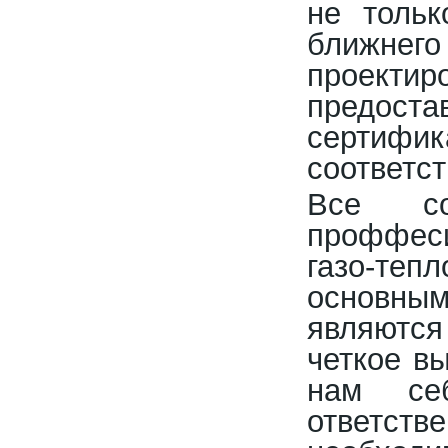
не тольк
ближнего
проектир
предост
серт
соответ
Все со
проффеси
газо-те
основны
являютс
четкое в
нам себ
ответс