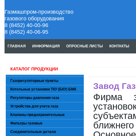
Газмашпром-производство
газового оборудования
8 (8452) 40-00-96
8 (8452) 40-06-95
ГЛАВНАЯ
ИНФОРМАЦИЯ
ОПРОСНЫЕ ЛИСТЫ
КОНТАКТЫ
КАТАЛОГ ПРОДУКЦИИ
Газорегуляторные пункты
Завод Га
Котельные установки ТКУ (БКУ) БМК
Фирма з
Регуляторы давления газа
установ
Устройства для учета газа
субъект
Клапаны предохранительные
ближнего
Фильтры газовые
Основно
Соединительные детали