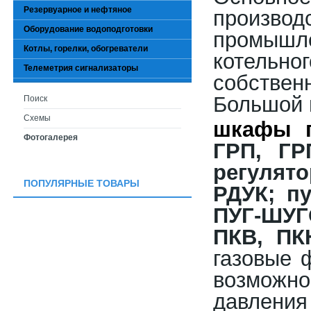
Резервуарное и нефтяное
произво
Оборудование водоподготовки
промышл
Котлы, горелки, обогреватели
котельн
Телеметрия сигнализаторы
собстве
Большой 
Поиск
Схемы
шкафы г
Фотогалерея
ГРП, ГР
регулят
ПОПУЛЯРНЫЕ ТОВАРЫ
РДУК; пу
ПУГ-ШУГ
ПКВ, ПК
газовые
возможн
давлен