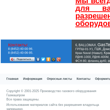
Мы всег
для ва
разре
оборудов
GasT
Контакты:
6
BALLOMAX
,
,
8 (8452) 40-00-96.
ГШК
Домо
ГРПШ-01-У1
,
,
8 (8452) 40-06-95.
Кра
Кран Naval (Навал)
,
РДНК-1000
,
РДНК-400М
,
Поделиться…
ФСН-80
,
фланец ду40
,
ф
Показать все теги
Главная
Информация
Опросные листы
Контакты
Оформить
Copyright © 2001-2025
Производство газового оборудования
Газмашпром
Все права защищены.
Использование материалов сайта без разрешения владельца
запрещено.